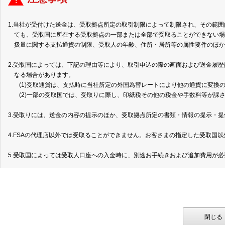
1.当社が受付けた送金は、受取拠点所定の取引制限によって制限され、その範
ても、受取国に所在する受取拠点の一部または全部で受取ることができない場
扱量に関する支払通貨の制限、受取人の年齢、住所・居所等の属性要件のほか
2.受取国によっては、下記の理由等により、取引申込の際の画面および送金履
なる場合があります。
(1)受取通貨は、支払時に当社所定の外国為替レートにより他の通貨に変換
(2)一部の受取国では、受取りに際し、印紙税その他の税金や手数料等が課
3.受取りには、送金の内容の提示のほか、受取拠点所定の書類・情報の提示・
4.FSAの代理店以外では受取ることができません。お客さまの指定した受取国
5.受取国によっては受取人口座への入金時に、別途お手続きおよび追加費用が
閉じる