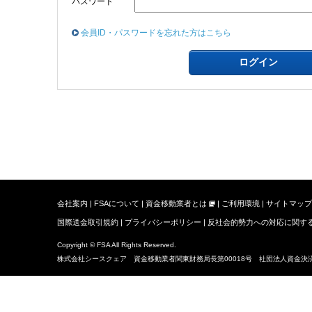
パスワード
会員ID・パスワードを忘れた方はこちら
会社案内
FSAについて
資金移動業者とは
ご利用環境
サイトマップ
国際送金取引規約
プライバシーポリシー
反社会的勢力への対応に関す
Copyright © FSA All Rights Reserved.
株式会社シースクェア 資金移動業者関東財務局長第00018号 社団法人資金決済