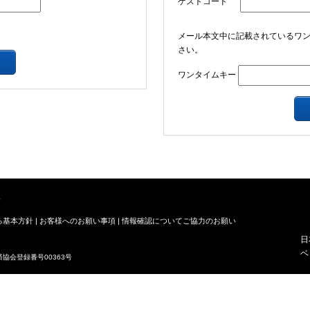
ゲストコード
メール本文中に記載されているワ
さい。
ワンタイムキー
る基本方針
お客様へのお願い事項
情報確認についてご協力のお願い
日
ベ
協会登録番号00363号